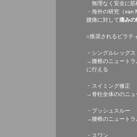
　無理なく安全に筋
・海外の研究（van Midde
腰痛に対して
痛みの
○推奨されるピラテ
・シングルレッグス
→腰椎のニュートラ
に行える
・スイミング修正
→脊柱全体ののニュ
・プッシュスルー
→腰椎のニュートラ
・スワン