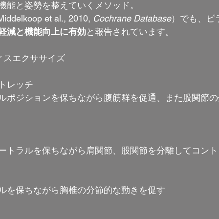
機能と姿勢を整えていくメソッド。
lkoop et al., 2010, 
Cochrane Database
）でも、ピ
軽減と機能向上に有効
と報告されています。
ィスエクササイズ
トレッチ
ルポジションを保ちながら腹筋群を促通、また股関節の
ートラルを保ちながら肩関節、股関節を分離してコント
ルを保ちながら胸椎の分節的な動きを促す