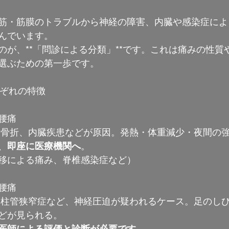
筋・筋膜のトラブルから神経の障害、内臓や感染症によ
んでいます。
のが、**「問診による分類」**です。これは痛みの性質
選ぶための第一歩です。
れぞれの特徴
腰痛
、骨折、内臓疾患などが原因。発熱・体重減少・夜間の
、
即座に医療機関へ
。
移による痛み、脊椎感染症など）
腰痛
脊柱管狭窄症など、神経圧迫が疑われるケース。足のし
どが見られる。
医師による評価と診断が必要です。