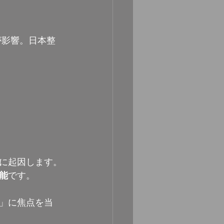
が影響。日本整
に起因します。
能
です。
」に焦点を当