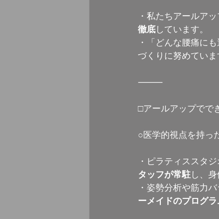
・私たちアールアッ
徹底
しています。
・「どんな腰痛にも
づくりに努めていま
⸻
□アールアップでで
○医学的視点を持っ
・ピラティススタジ
タッフが常駐
し、身
・姿勢分析や筋力バ
ーメイドのプログラ