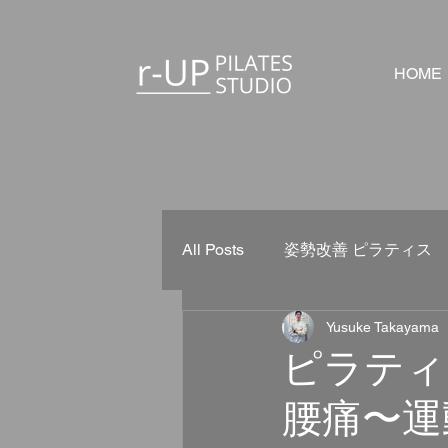
HOME
All Posts
姿勢改善 ピラティス
Yusuke Takayama
ピラティス
産後
発育
ピラティ
腰痛〜運
マインドフルネス