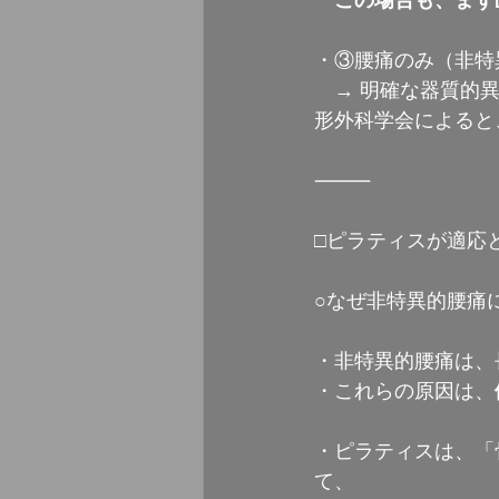
・③腰痛のみ（非特
　→ 明確な器質的
形外科学会によると
⸻
□ピラティスが適応
○なぜ非特異的腰痛
・非特異的腰痛は、
・これらの原因は、
・ピラティスは、「
て、