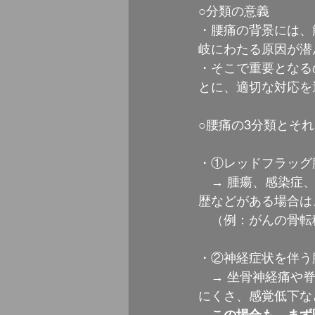
○分類の意義
・腰痛の背景には、
岐にわたる原因が潜
・そこで重要となる
とに、適切な対応を
○腰痛の3分類とそ
・①レッドフラッグ
　→ 腫瘍、感染症
歴などがある場合は
　（例：がんの骨転
・②神経症状を伴う
　→ 坐骨神経痛や
にくさ、感覚低下な
この場合も、まず