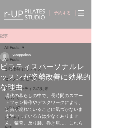
予約する
記事
All Posts
yutoppoken
All Posts
ピラティスパーソナルレ
姿勢改善 ピラティス
ッスンが姿勢改善に効果的
センター北 ピラティス
な理由
マシンピラティスの効果
現代の暮らしの中で、長時間のスマー
リハビリ
トフォン操作やデスクワークにより、
自律神経
姿勢が崩れていることに気づかないま
ま過ごしている方は少なくありませ
ピラティス
ん。猫背、反り腰、巻き肩…。これら
産後