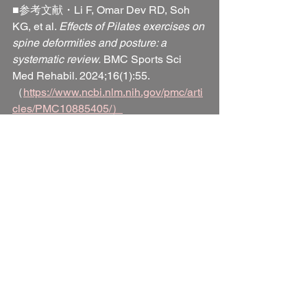
■参考文献・Li F, Omar Dev RD, Soh 
KG, et al. 
Effects of Pilates exercises on 
spine deformities and posture: a 
systematic review.
 BMC Sports Sci 
Med Rehabil. 2024;16(1):55.
（
https://www.ncbi.nlm.nih.gov/pmc/arti
cles/PMC10885405/）
・de Campos Júnior JF, de Oliveira LC, 
et al. 
Effects of Pilates exercises on 
postural balance and reduced risk of 
falls in older adults: A systematic 
review and meta-analysis.
 Complement 
Ther Clin Pract. 2024;57:101888.
（
https://pubmed.ncbi.nlm.nih.gov/3956
2728/）
パーソナルピラティス
マシンピラティス
姿勢改善
姿勢改善 ピラティス