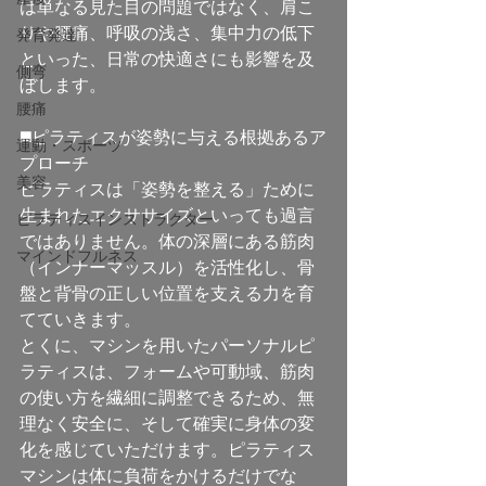
は単なる見た目の問題ではなく、肩こ
りや腰痛、呼吸の浅さ、集中力の低下
発育発達
といった、日常の快適さにも影響を及
側弯
ぼします。
腰痛
◼️ピラティスが姿勢に与える根拠あるア
運動・スポーツ
プローチ
美容
ピラティスは「姿勢を整える」ために
生まれたエクササイズといっても過言
ピラティスインストラクター
ではありません。体の深層にある筋肉
マインドフルネス
（インナーマッスル）を活性化し、骨
盤と背骨の正しい位置を支える力を育
てていきます。
とくに、マシンを用いたパーソナルピ
ラティスは、フォームや可動域、筋肉
の使い方を繊細に調整できるため、無
理なく安全に、そして確実に身体の変
化を感じていただけます。ピラティス
マシンは体に負荷をかけるだけでな